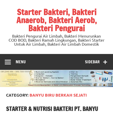
Skip
to
Starter Bakteri, Bakteri
content
Anaerob, Bakteri Aerob,
Bakteri Pengurai
Bakteri Pengurai Air Limbah, Bakteri Menurunkan
COD BOD, Bakteri Ramah Lingkungan, Bakteri Starter
Untuk Air Limbah, Bakteri Air Limbah Domestik
MENU
SIDEBAR
CATEGORY:
BANYU BIRU BERKAH SEJATI
STARTER & NUTRISI BAKTERI PT. BANYU