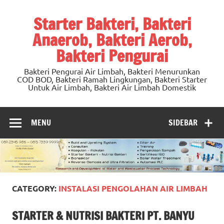
Skip
to
Starter Bakteri, Bakteri
content
Anaerob, Bakteri Aerob,
Bakteri Pengurai
Bakteri Pengurai Air Limbah, Bakteri Menurunkan
COD BOD, Bakteri Ramah Lingkungan, Bakteri Starter
Untuk Air Limbah, Bakteri Air Limbah Domestik
MENU
SIDEBAR
CATEGORY:
INSTALASI PENGOLAHAN AIR LIMBAH
STARTER & NUTRISI BAKTERI PT. BANYU