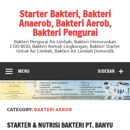
Skip
to
Starter Bakteri, Bakteri
content
Anaerob, Bakteri Aerob,
Bakteri Pengurai
Bakteri Pengurai Air Limbah, Bakteri Menurunkan
COD BOD, Bakteri Ramah Lingkungan, Bakteri Starter
Untuk Air Limbah, Bakteri Air Limbah Domestik
MENU
SIDEBAR
CATEGORY:
BAKTERI AEROB
STARTER & NUTRISI BAKTERI PT. BANYU