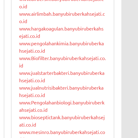
o.id
www.airlimbah.banyubiruberkahsejati.c
o.id
www.hargakoagulan.banyubiruberkahs
ejati.co.id
www.pengolahankimia.banyubiruberka
hsejati.co.id
www.Biofilter.banyubiruberkahsejati.co.
id
www.jualstarterbakteri.banyubiruberka
hsejati.co.id
www.jualnutrisibakteri.banyubiruberka
hsejati.co.id
www.Pengolahanbiologi.banyubiruberk
ahsejati.co.id
www.bioseptictank.banyubiruberkahsej
ati.co.id
www.mesinro.banyubiruberkahsejati.co