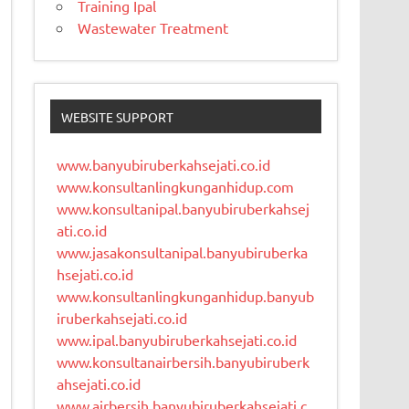
Training Ipal
Wastewater Treatment
WEBSITE SUPPORT
www.banyubiruberkahsejati.co.id
www.konsultanlingkunganhidup.com
www.konsultanipal.banyubiruberkahsej
ati.co.id
www.jasakonsultanipal.banyubiruberka
hsejati.co.id
www.konsultanlingkunganhidup.banyub
iruberkahsejati.co.id
www.ipal.banyubiruberkahsejati.co.id
www.konsultanairbersih.banyubiruberk
ahsejati.co.id
www.airbersih.banyubiruberkahsejati.c