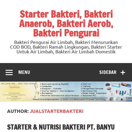
Skip
to
Starter Bakteri, Bakteri
content
Anaerob, Bakteri Aerob,
Bakteri Pengurai
Bakteri Pengurai Air Limbah, Bakteri Menurunkan
COD BOD, Bakteri Ramah Lingkungan, Bakteri Starter
Untuk Air Limbah, Bakteri Air Limbah Domestik
MENU
SIDEBAR
AUTHOR:
JUALSTARTERBAKTERI
STARTER & NUTRISI BAKTERI PT. BANYU