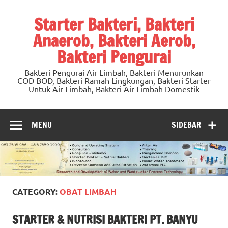
Skip
to
Starter Bakteri, Bakteri
content
Anaerob, Bakteri Aerob,
Bakteri Pengurai
Bakteri Pengurai Air Limbah, Bakteri Menurunkan
COD BOD, Bakteri Ramah Lingkungan, Bakteri Starter
Untuk Air Limbah, Bakteri Air Limbah Domestik
MENU
SIDEBAR
CATEGORY:
OBAT LIMBAH
STARTER & NUTRISI BAKTERI PT. BANYU