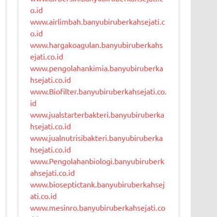
o.id
www.airlimbah.banyubiruberkahsejati.c
o.id
www.hargakoagulan.banyubiruberkahs
ejati.co.id
www.pengolahankimia.banyubiruberka
hsejati.co.id
www.Biofilter.banyubiruberkahsejati.co.
id
www.jualstarterbakteri.banyubiruberka
hsejati.co.id
www.jualnutrisibakteri.banyubiruberka
hsejati.co.id
www.Pengolahanbiologi.banyubiruberk
ahsejati.co.id
www.bioseptictank.banyubiruberkahsej
ati.co.id
www.mesinro.banyubiruberkahsejati.co