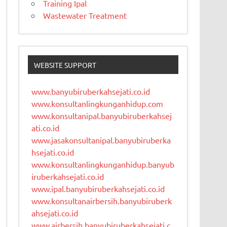
Training Ipal
Wastewater Treatment
WEBSITE SUPPORT
www.banyubiruberkahsejati.co.id
www.konsultanlingkunganhidup.com
www.konsultanipal.banyubiruberkahsej
ati.co.id
www.jasakonsultanipal.banyubiruberka
hsejati.co.id
www.konsultanlingkunganhidup.banyub
iruberkahsejati.co.id
www.ipal.banyubiruberkahsejati.co.id
www.konsultanairbersih.banyubiruberk
ahsejati.co.id
www.airbersih.banyubiruberkahsejati.c