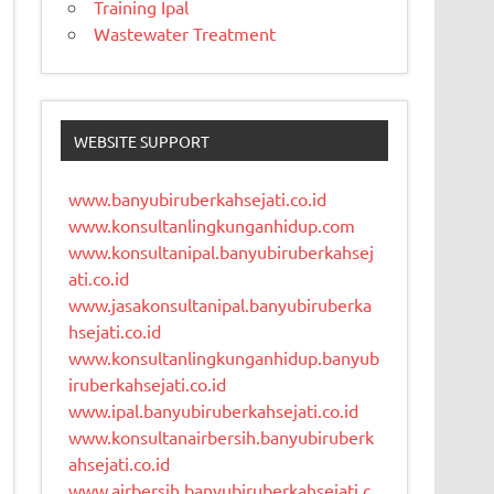
Training Ipal
Wastewater Treatment
WEBSITE SUPPORT
www.banyubiruberkahsejati.co.id
www.konsultanlingkunganhidup.com
www.konsultanipal.banyubiruberkahsej
ati.co.id
www.jasakonsultanipal.banyubiruberka
hsejati.co.id
www.konsultanlingkunganhidup.banyub
iruberkahsejati.co.id
www.ipal.banyubiruberkahsejati.co.id
www.konsultanairbersih.banyubiruberk
ahsejati.co.id
www.airbersih.banyubiruberkahsejati.c