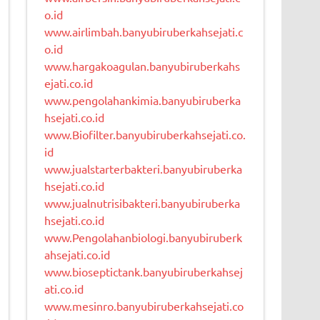
o.id
www.airlimbah.banyubiruberkahsejati.c
o.id
www.hargakoagulan.banyubiruberkahs
ejati.co.id
www.pengolahankimia.banyubiruberka
hsejati.co.id
www.Biofilter.banyubiruberkahsejati.co.
id
www.jualstarterbakteri.banyubiruberka
hsejati.co.id
www.jualnutrisibakteri.banyubiruberka
hsejati.co.id
www.Pengolahanbiologi.banyubiruberk
ahsejati.co.id
www.bioseptictank.banyubiruberkahsej
ati.co.id
www.mesinro.banyubiruberkahsejati.co